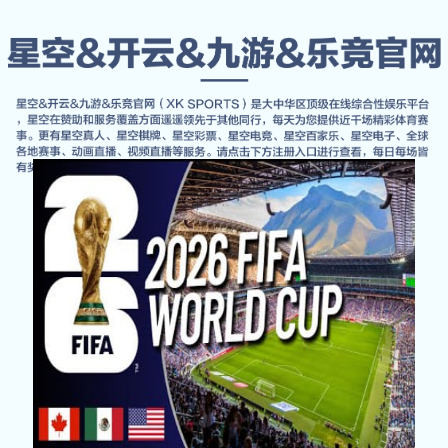
精品项目
洛杉矶湖人与金州勇士的激
烈对决揭示NBA季后赛的精
彩瞬间与战术较量
2026-03-21
洛杉矶湖人与金州勇士的对决在NBA季后赛中成为了球迷
们热议的话题。这场比赛不仅展现了两队顶尖球员的个人