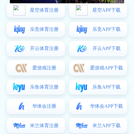
才华，更是战术与策略的较量。湖人凭借其强大的内线优
势和出色的防守体系，试图限制勇士以快速进攻和外线投
射为主的打法。而勇士则通过灵活多变的战术以及明星球
员库里的精准投篮，努力撕开湖人的防线。本文将从精彩
瞬间、战术博弈、球员表现及观众反应四个方面深入探讨
这场激烈对决所揭示出的NBA季后赛的魅力。
1、精彩瞬间回顾
在这场比赛中，双方都展现了无与伦比的竞技状态，令人
目不暇接。湖人在第一节就通过一系列快攻和高效配合取
得领先，其中詹姆斯的一次扣篮更是点燃了全场气氛，此
时观众席上的欢呼声震耳欲聋。这种气势使得湖人士气大
振，而勇士也没有轻易放弃，他们迅速调整策略，通过精
准三分追赶比分。
进入第二节，库里展现了他作为联盟顶级射手的实力。在
短短几分钟内，他命中了连续三个三分球，将比赛局势扭
转过来。这一刻不仅让湖人感受到巨大的压力，也让他们
意识到必须加强防守，特别是在外围对库里的盯防上。
下半场开始后，两队你来我往，比分交替领先。最后时