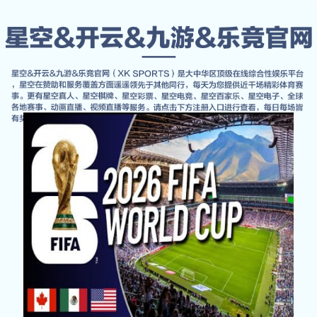
精品项目
水户蜀葵与析木SC的精彩对
决揭示足球战术的魅力与团
队精神
2026-03-20
在现代足球的舞台上，战术与团队精神往往是决定比赛胜
负的关键因素。水户蜀葵与析木SC的精彩对决不仅展现了