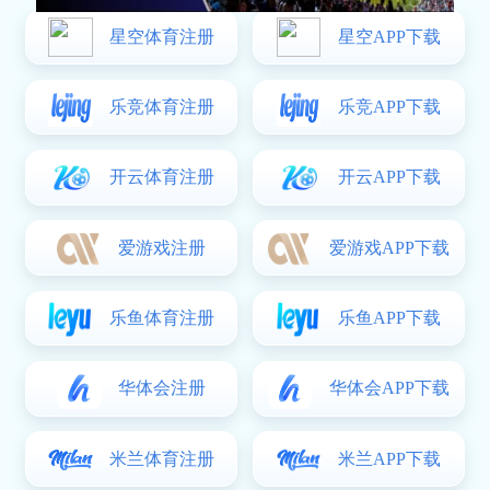
双方在技战术上的较量，更深刻揭示了足球这项运动所蕴
含的团结力量与智慧。在这场比赛中，两队通过各自独特
的战略安排、灵活多变的阵型以及默契配合，展现出了一
幅美丽的足球画卷。本文将从四个方面深入探讨这场对决
如何体现足球战术的魅力与团队精神，包括战术布局的重
要性、球员间的默契配合、教练策略的执行力和团队精神
在逆境中的体现。希望通过这些分析，让读者更好地理解
足球比赛中的深层内涵。
1、战术布局的重要性
在任何一场高水平足球比赛中，战术布局无疑是一个至关
重要的因素。水户蜀葵与析木SC在本场对决中，各自采取
了不同但又相辅相成的战术体系，使得整场比赛充满了悬
念与变化。水户蜀葵采用了4231阵型，通过中场三人的控
制来加强进攻组织，而析木SC则选择了541防守反击，通
过稳固后防线来抵御对手的攻击。这种鲜明的阵型差异使
得两队在攻防转换时都显得格外迅速，形成了一种动态平
衡。
此外，针对对方特点制定相应策略也是双方教练的重要考