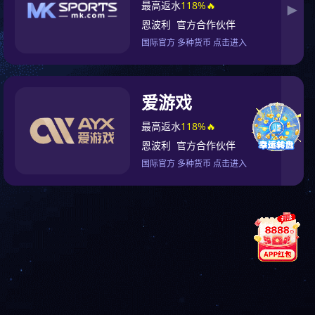
赛过程中比分多次交替，
博弈。快船凭借其强悍的
分析此次比赛，包括双方
卷。
心，在攻防两端都发挥了
始终保持着领先位置。同
了球队士气。
星成为了球队的重要支
丰富的经验调动全队节
少精彩时刻。无论是快船