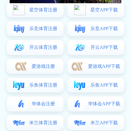
响。本文将从四个方面详细探讨这场精彩对决：首先是两
队的历史渊源和交锋记录，其次是各自的战术风格与特
点，再者分析球员个人表现和状态，最后探讨主场因素对
巴伦西亚的影响。无论是从哪个角度来看，这场比赛都注
定会是一场视觉与情感的盛宴。
1、历史渊源与交锋记录
巴伦西亚和凯尔特人的交锋历史可以追溯到多年前，两队
在欧洲赛场上曾有过多次激烈碰撞。这些往昔的较量不仅
展现了双方实力，也塑造了彼此之间深厚而复杂的竞争关
系。每一次交手都是一段传奇故事，无论胜负如何，都会
在球迷心中留下深刻印记。
据统计，两队在正式比赛中的交锋次数不少，其中凯尔特
人在某些关键时刻占据了一定优势。然而，巴伦西亚作为
西甲豪门，在面对英超劲旅时也不甘示弱，有着自己的独
特韧性。这种历史背景为本次对决增添了许多戏剧性，使
得双方都希望通过胜利来延续或改变这一传统。
值得一提的是，每当两队相遇，总能吸引大量媒体关注和
球迷热情。不少足球评论员认为，这是因为这两支球队都