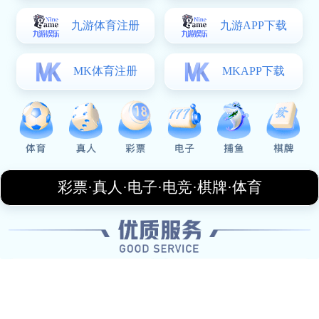
有着丰富的文化底蕴和强大的粉丝基础，因此他们之间的
比赛不仅仅是技术层面的比拼，更是一种文化交流与情感
碰撞。
2、战术风格与球队特点
从战术风格来看，巴伦西亚通常以稳健防守和快速反击著
称。他们擅长利用边路进攻，通过快速传导配合撕扯对方
防线。而凯尔特人则以积极逼抢和高位压迫见长，他们希
望通过控球来掌控节奏，并不断寻找破门机会。这种截然
不同的战术体系，为比赛带来了更多的不确定性。
此外，巴伦西亚在主场作战时往往更具气势，他们会充分
利用主场观众给予的支持，以增强士气。而凯尔特人虽然
客场作战，但他们在大赛中的经验使他们能够保持冷静，
从容应对各种局面。因此，这种风格上的差异，将直接影
响到双方在比赛中的表现及结果。
再者，两队教练也各自有着鲜明的个人特色。对于巴伦西
亚来说，他们需要找到破解凯尔特人高压防守的方法；而
对于凯尔特人而言，则需警惕巴伦西亚反击时瞬间爆发出
的威胁。这不仅考验教练的临场指挥能力，也考验球员们
执行战术计划的能力。