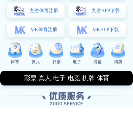
要性，也让球员们倍感压力，而正是这种压力促使他们在
场上发挥出超常水平，为观众奉献了一场高水平的较量。
2、精彩瞬间回顾
比赛进行到第一个十分钟时，安德列治就展现出了强烈的
进攻欲望，他们通过快速传递撕扯曼联防线。在一次流畅
配合后，前锋抓住机会射门，但被曼联门将神奇扑出，这
一幕瞬间点燃了现场气氛，观众们纷纷为之喝彩。
随后，曼联逐渐找到了节奏，并开始反击。在第30分钟
时，他们通过一次角球机会，由后卫顶入禁区，最终成功
破门，为球队取得领先。这一进球不仅提升了曼联士气，
也让安德列治不得不调整战术，以应对局势变化。
下半场开始后，安德列治迅速作出调整，加强了中场控制
并频频向曼联施压。在第70分钟，他们的一次任意球直接
攻入禁区，再次将比分扳平，引发全场欢呼。这些精彩瞬
间构成了比赛高潮，使得观众始终保持高度关注，同时也
让双方都意识到胜利的重要性。
3、战术分析与表现
从战术层面来看，本场比赛双方教练针对彼此特点进行了