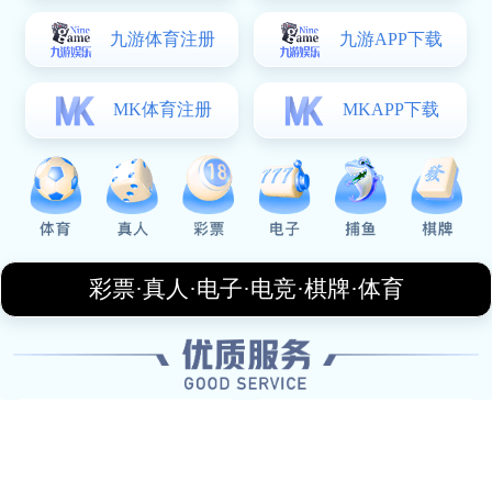
了极高的竞技状态与心理素质，不断地进行得分较量。在
关键时刻，奇才的一名核心球员站出来打出连续得分，而
快船也不甘示弱，通过精准的三分球迫使比分再度平衡。
最终，在最后一节紧张而激烈的情况下，以微弱差距决定
胜负，这无疑成为整场比赛最高潮部分。
2、球员表现分析
对于奇才而言，他们的一号位球员表现十分出色，他不仅
负责控球，还能够有效组织进攻。此外，他在外线投射上
的高命中率，对球队建立早期领先起到了至关重要的作
用。同时，在防守端他也能及时回防，有效限制住了对手
的重要得分点。
而快船方面，他们的大前锋同样发挥稳定。他在内线强悍
地争抢篮板，并利用身高优势完成多次扣篮，有效提升了
球队士气。此外，他也时常参与助攻，将更多机会创造给
外围投手，为球队赢得宝贵分数。
此外，两队其他角色球员同样值得关注。奇才的小前锋在
关键时刻屡屡制造犯规，为球队带来了罚球机会。而快船
则依靠他们替补席上的火力支持，使得主力阵容能够得到
适当休息，从而保持整体体力和竞技状态，这也是他们能